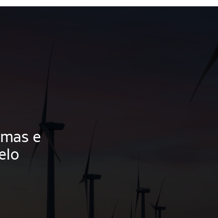
amas e
elo