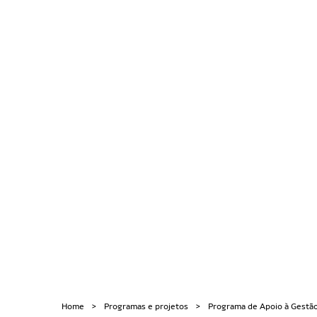
(BNDES), visa oferecer
– articulando parcerias 
o desenvolvimento local.
Home
Programas e projetos
Programa de Apoio à Gestão