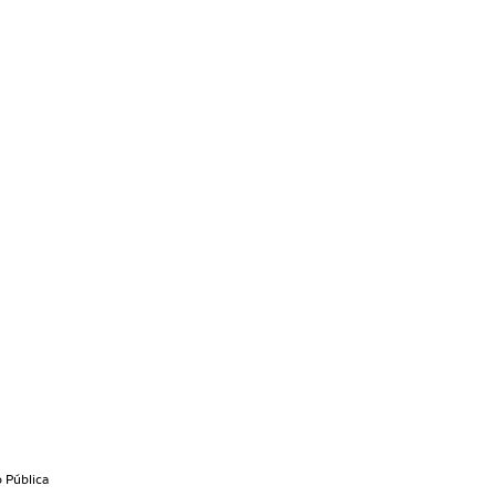
e recursos, formando gestores e apoiando
 Pública